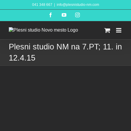
Skip
041 348 667
|
info@plesnistudio-nm.com
to
content
Facebook
YouTube
Instagram
Plesni studio NM na 7.PT; 11. in
12.4.15
View
Larger
Image