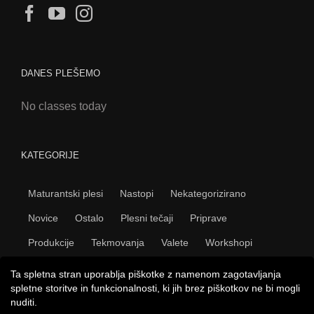
DANES PLEŠEMO
No classes today
KATEGORIJE
Maturantski plesi
Nastopi
Nekategorizirano
Novice
Ostalo
Plesni tečaji
Priprave
Produkcije
Tekmovanja
Valete
Workshopi
Ta spletna stran uporablja piškotke z namenom zagotavljanja
spletne storitve in funkcionalnosti, ki jih brez piškotkov ne bi mogli
nuditi.