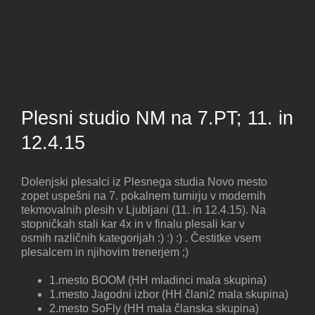
Plesni studio NM na 7.PT; 11. in
12.4.15
Dolenjski plesalci iz Plesnega studia Novo mesto
zopet uspešni na 7. pokalnem turnirju v modernih
tekmovalnih plesih v Ljubljani (11. in 12.4.15). Na
stopničkah stali kar 4x in v finalu plesali kar v
osmih različnih kategorijah :) :) :) . Čestitke vsem
plesalcem in njihovim trenerjem ;)
1.mesto BOOM (HH mladinci mala skupina)
1.mesto Jagodni izbor (HH člani2 mala skupina)
2.mesto SoFly (HH mala članska skupina)