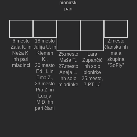
pionirski
pari
6.mesto
18.mesto
2.mesto
Zala K. in
Julija U. in
članska hh
Neža K.
Klemen
mala
25.mesto
Lara
hh pari
K.,
skupina
Maša T.,
Zupančič
mladinci
20.mesto
”SoFly”
27.mesto
hh solo
Ed H. in
Aneja L.
pionirke
Ema Z.,
hh solo
25.mesto,
23.mesto
mladinke
7.PT LJ
Pia Ž. in
Lucija
M.Đ. hh
pari člani