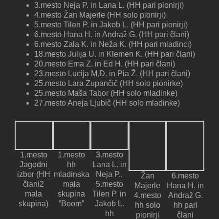
3.mesto Neja P. in Lana L. (HH pari pionirji)
4.mesto Žan Majerle (HH solo pionirji)
5.mesto Tilen P. in Jakob L. (HH pari pionirji)
6.mesto Hana H. in Andraž G. (HH pari člani)
6.mesto Zala K. in Neža K. (HH pari mladinci)
18.mesto Julija U. in Klemen K. (HH pari člani)
20.mesto Ema Z. in Ed H. (HH pari člani)
23.mesto Lucija M.Đ. in Pia Ž. (HH pari člani)
25.mesto Lara Zupančič (HH solo pionirke)
25.mesto Maša Tabor (HH solo mladinke)
27.mesto Aneja Ljubič (HH solo mladinke)
1.mesto
1.mesto
3.mesto
Jagodni
hh
Lana L. in
izbor (HH
mladinska
Neja P.,
Žan
6.mesto
člani2
mala
5.mesto
Majerle
Hana H. in
mala
skupina
Tilen P. in
4.mesto
Andraž G.
skupina)
”Boom”
Jakob L.
hh solo
hh pari
hh
pionirji
člani