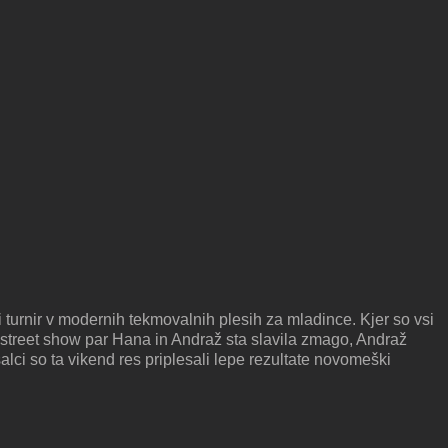
ki turnir v modernih tekmovalnih plesih za mladince. Kjer so vsi
i street show par Hana in Andraž sta slavila zmago, Andraž
lci so ta vikend res priplesali lepe rezultate novomeški