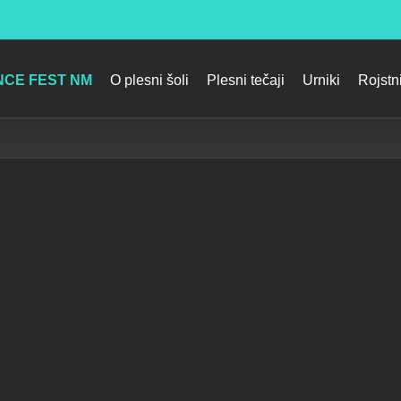
CE FEST NM
O plesni šoli
Plesni tečaji
Urniki
Rojstn