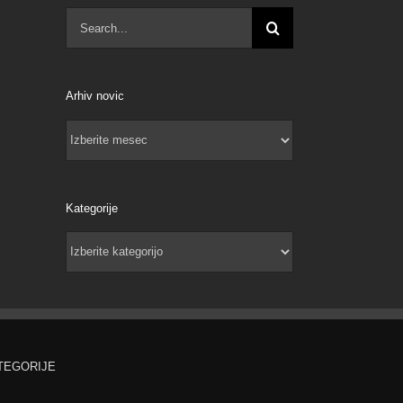
Search
for:
il
Arhiv novic
Arhiv
novic
Kategorije
Kategorije
TEGORIJE