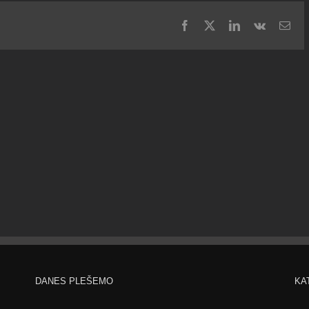
Facebook
X
LinkedIn
Vk
Ema
DANES PLEŠEMO
KA