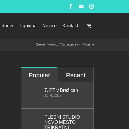
Facebook
YouTube
Instagram
i dnevi
Trgovina
Novice
Kontakt
Domov
Novice
Tekmovanja
4. KV turnir
Popular
Recent
7. PT v Brežicah
15. 4. 2014
PLESNI STUDIO
NOVO MESTO
TRIKRATNI