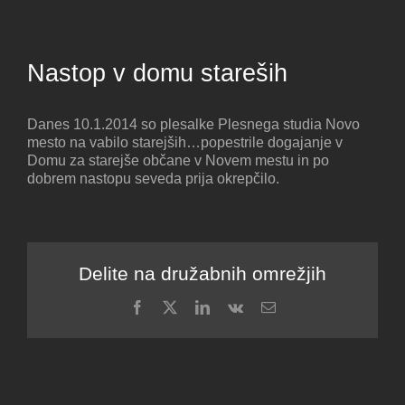
Nastop v domu stareših
Danes 10.1.2014 so plesalke Plesnega studia Novo
mesto na vabilo starejših…popestrile dogajanje v
Domu za starejše občane v Novem mestu in po
dobrem nastopu seveda prija okrepčilo.
Delite na družabnih omrežjih
Facebook
X
LinkedIn
Vk
Email