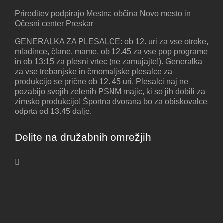
Prireditev podpirajo Mestna občina Novo mesto in
Očesni center Preskar
GENERALKA ZA PLESALCE: ob 12. uri za vse otroke,
mladince, člane, mame, ob 12.45 za vse pop programe
in ob 13:15 za plesni vrtec (ne zamujajte!). Generalka
za vse trebanjske in črnomaljske plesalce za
produkcijo se prične ob 12. 45 uri. Plesalci naj ne
pozabijo svojih zelenih PSNM majic, ki so jih dobili za
zimsko produkcijo! Športna dvorana bo za obiskovalce
odprta od 13.45 dalje.
Delite na družabnih omrežjih
Facebook
X
LinkedIn
Vk
Email