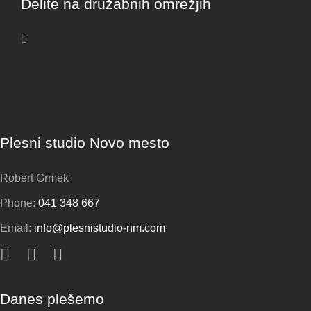
Delite na družabnih omrežjih
Facebook
X
LinkedIn
Vk
Email
Plesni studio Novo mesto
Robert Grmek
Phone:
041 348 667
Email:
info@plesnistudio-nm.com
Danes plešemo