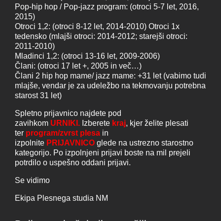
Pop-hip hop / Pop-jazz program: (otroci 5-7 let, 2016,
2015)
Otroci 1,2: (otroci 8-12 let, 2014-2010) Otroci 1x
tedensko (mlajši otroci: 2014-2012; starejši otroci:
2011-2010)
Mladinci 1,2: (otroci 13-16 let, 2009-2006)
Člani: (otroci 17 let +, 2005 in več…)
Člani 2 hip hop mame/ jazz mame: +31 let (vabimo tudi
mlajše, vendar je za udeležbo na tekmovanju potrebna
starost 31 let)
Spletno prijavnico najdete pod
zavihkom
URNIKI.
Izberete
kraj
, kjer želite plesati
ter
program/zvrst plesa
in
izpolnite
PRIJAVNICO
glede na ustrezno starostno
kategorijo. Po izpolnjeni prijavi boste na mil prejeli
potrdilo o uspešno oddani prijavi.
Se vidimo
Ekipa Plesnega studia NM