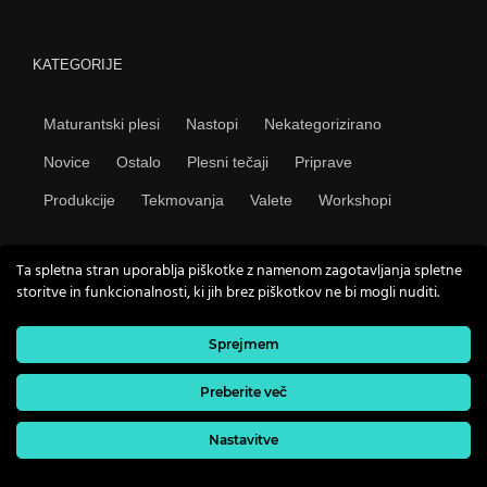
KATEGORIJE
Maturantski plesi
Nastopi
Nekategorizirano
Novice
Ostalo
Plesni tečaji
Priprave
Produkcije
Tekmovanja
Valete
Workshopi
Ta spletna stran uporablja piškotke z namenom zagotavljanja spletne
storitve in funkcionalnosti, ki jih brez piškotkov ne bi mogli nuditi.
Sprejmem
Copyright 2009 Plesni studio Novo mesto | Vse pravice
pridržane |
Splošni pogoji
|
Pravno obvestilo
|
E-prijavnica
|
Izdelava spletnih strani
Amaroo
Preberite več
kreativne spletne storitve
Nastavitve
Facebook
YouTube
Instagram