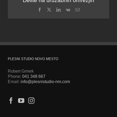
Delite na družabnih omrežjih
Facebook
X
LinkedIn
Vk
Email
PLESNI STUDIO NOVO MESTO
Robert Grmek
Phone:
041 348 667
Email:
info@plesnistudio-nm.com