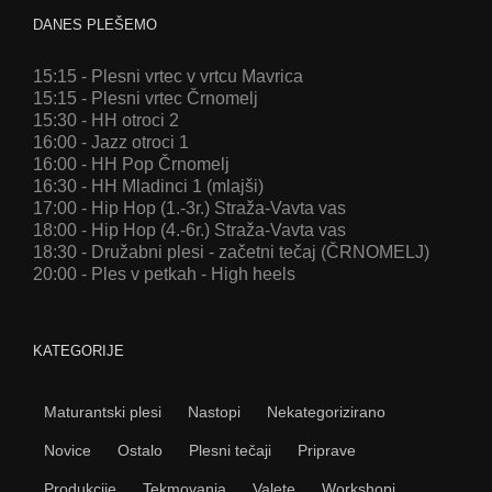
DANES PLEŠEMO
15:15 - Plesni vrtec v vrtcu Mavrica
15:15 - Plesni vrtec Črnomelj
15:30 - HH otroci 2
16:00 - Jazz otroci 1
16:00 - HH Pop Črnomelj
16:30 - HH Mladinci 1 (mlajši)
17:00 - Hip Hop (1.-3r.) Straža-Vavta vas
18:00 - Hip Hop (4.-6r.) Straža-Vavta vas
18:30 - Družabni plesi - začetni tečaj (ČRNOMELJ)
20:00 - Ples v petkah - High heels
KATEGORIJE
Maturantski plesi
Nastopi
Nekategorizirano
Novice
Ostalo
Plesni tečaji
Priprave
Produkcije
Tekmovanja
Valete
Workshopi