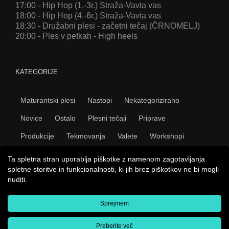
17:00 - Hip Hop (1.-3r.) Straža-Vavta vas
18:00 - Hip Hop (4.-6r.) Straža-Vavta vas
18:30 - Družabni plesi - začetni tečaj (ČRNOMELJ)
20:00 - Ples v petkah - High heels
KATEGORIJE
Maturantski plesi
Nastopi
Nekategorizirano
Novice
Ostalo
Plesni tečaji
Priprave
Produkcije
Tekmovanja
Valete
Workshopi
Ta spletna stran uporablja piškotke z namenom zagotavljanja
spletne storitve in funkcionalnosti, ki jih brez piškotkov ne bi mogli
nuditi.
Sprejmem
Copyright 2009 Plesni studio Novo mesto | Vse pravice
pridržane |
Splošni pogoji
|
Pravno obvestilo
|
E-prijavnica
|
Izdelava spletnih strani
Amaroo
Preberite več
kreativne spletne storitve