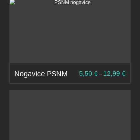
Cenov
Nogavice PSNM
5,50
€
12,99
€
–
razpon
od
5,50 €
do
12,99 