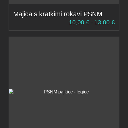
Majica s kratkimi rokavi PSNM
Cenov
10,00
€
13,00
€
–
razpon
od
10,00 
do
13,00 