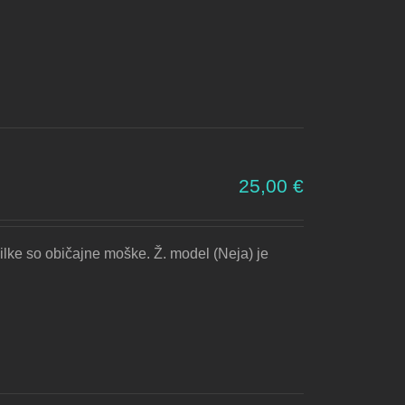
25,00
€
ilke so običajne moške. Ž. model (Neja) je