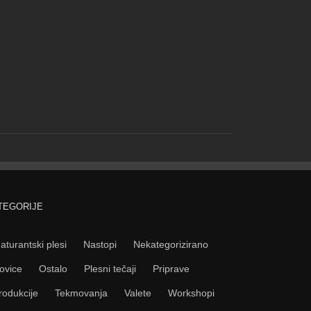
TEGORIJE
aturantski plesi
Nastopi
Nekategorizirano
ovice
Ostalo
Plesni tečaji
Priprave
rodukcije
Tekmovanja
Valete
Workshopi