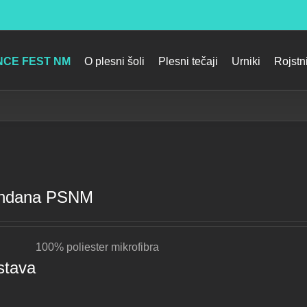
CE FEST NM
O plesni šoli
Plesni tečaji
Urniki
Rojstn
ndana PSNM
100% poliester mikrofibra
stava