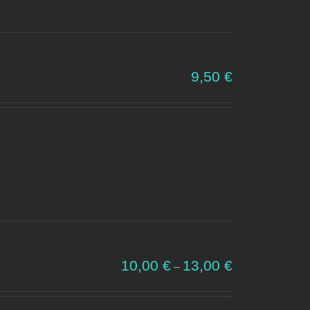
9,50
€
Cenovni
10,00
€
13,00
€
–
razpon:
od
10,00 €