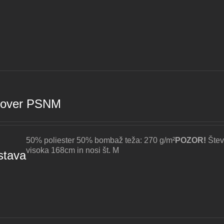
lover PSNM
50% poliester 50% bombaž teža: 270 g/m²
POZOR!
Štev
visoka 168cm in nosi št. M
stava