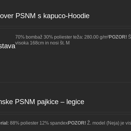
lover PSNM s kapuco-Hoodie
70% bombaž 30% poliester teža: 280.00 g/m²
POZOR!
Š
visoka 168cm in nosi št. M
stava
nske PSNM pajkice – legice
rial:
88% poliester 12% spandex
POZOR!
Ž. model (Neja) je vi