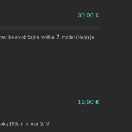
30,00
€
tevilke so običajne moške. Ž. model (Neja) je
19,90
€
soka 168cm in nosi št. M