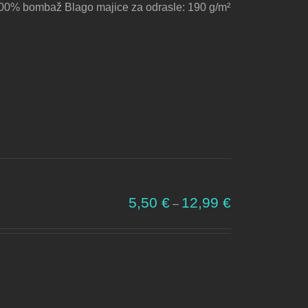
00% bombaž Blago majice za odrasle: 190 g/m²
do
13,00 €
Cenovni
5,50
€
12,99
€
–
razpon:
od
5,50 €
do
12,99 €