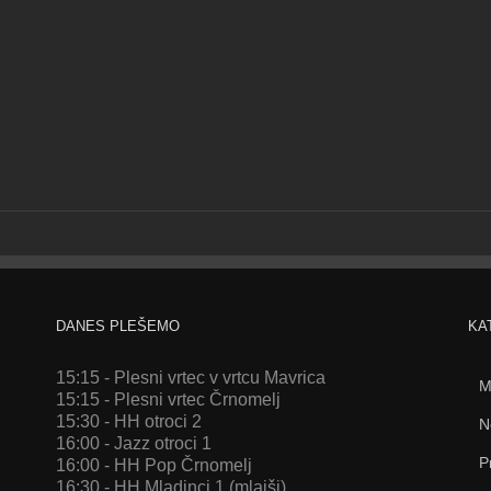
DANES PLEŠEMO
KA
15:15 - Plesni vrtec v vrtcu Mavrica
M
15:15 - Plesni vrtec Črnomelj
15:30 - HH otroci 2
N
16:00 - Jazz otroci 1
P
16:00 - HH Pop Črnomelj
16:30 - HH Mladinci 1 (mlajši)