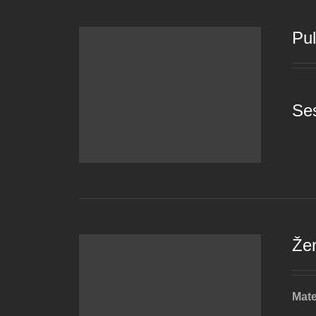
Pu
Se
Že
Mate