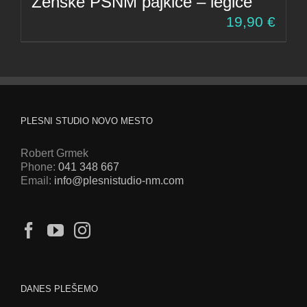
Ženske PSNM pajkice – legice
19,90
€
PLESNI STUDIO NOVO MESTO
Robert Grmek
Phone:
041 348 667
Email:
info@plesnistudio-nm.com
DANES PLEŠEMO