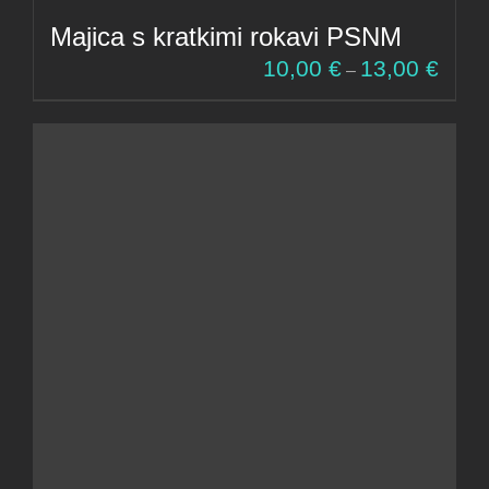
Majica s kratkimi rokavi PSNM
Cenov
10,00
€
13,00
€
–
razpon
od
10,00 
do
13,00 