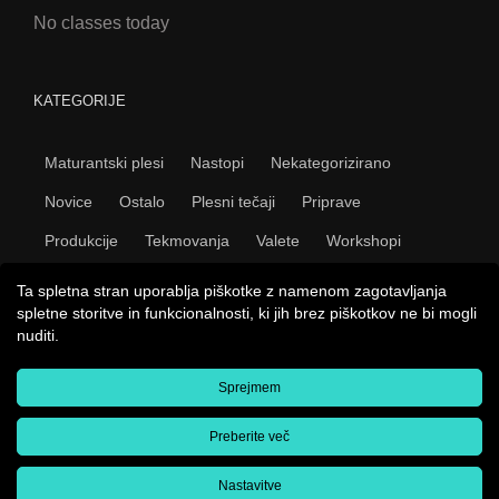
No classes today
KATEGORIJE
Maturantski plesi
Nastopi
Nekategorizirano
Novice
Ostalo
Plesni tečaji
Priprave
Produkcije
Tekmovanja
Valete
Workshopi
Ta spletna stran uporablja piškotke z namenom zagotavljanja
spletne storitve in funkcionalnosti, ki jih brez piškotkov ne bi mogli
nuditi.
Sprejmem
Copyright 2009 Plesni studio Novo mesto | Vse pravice
pridržane |
Splošni pogoji
|
Pravno obvestilo
|
E-prijavnica
|
Izdelava spletnih strani
Amaroo
Preberite več
kreativne spletne storitve
Facebook
YouTube
Nastavitve