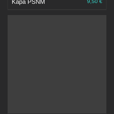
Kapa PSNM
9,50
€