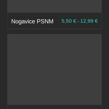
Cenov
Nogavice PSNM
5,50
€
12,99
€
–
razpon
od
5,50 €
do
12,99 