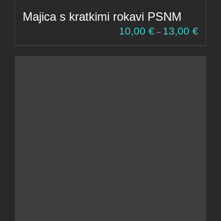
Majica s kratkimi rokavi PSNM
Cenov
10,00
€
13,00
€
–
razpon
od
10,00 
do
13,00 