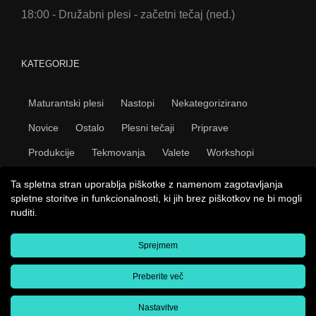
18:00 - Družabni plesi - začetni tečaj (ned.)
KATEGORIJE
Maturantski plesi
Nastopi
Nekategorizirano
Novice
Ostalo
Plesni tečaji
Priprave
Produkcije
Tekmovanja
Valete
Workshopi
Ta spletna stran uporablja piškotke z namenom zagotavljanja
spletne storitve in funkcionalnosti, ki jih brez piškotkov ne bi mogli
nuditi.
Sprejmem
Copyright 2009 Plesni studio Novo mesto | Vse pravice
pridržane |
Splošni pogoji
|
Pravno obvestilo
|
E-prijavnica
|
Izdelava spletnih strani
Amaroo
Preberite več
kreativne spletne storitve
Facebook
YouTube
Nastavitve