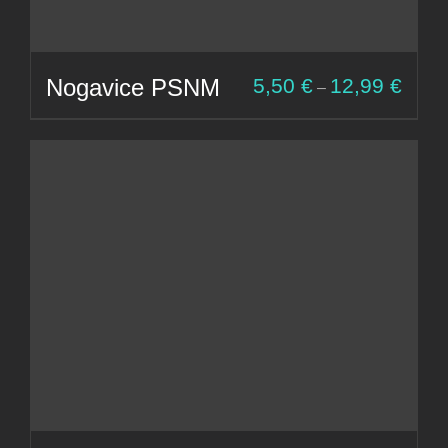
Cenov
Nogavice PSNM
5,50
€
12,99
€
–
razpon
od
5,50 €
do
12,99 