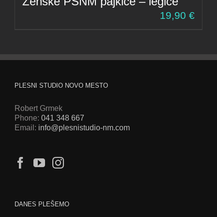
Ženske PSNM pajkice – legice
19,90
€
PLESNI STUDIO NOVO MESTO
Robert Grmek
Phone:
041 348 667
Email:
info@plesnistudio-nm.com
DANES PLEŠEMO