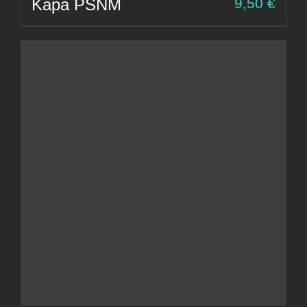
Kapa PSNM
9,50
€